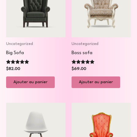
Uncategorized
Uncategorized
Big Sofa
Boss sofa
Note
Note
$
82.00
$
69.00
5.00
5.00
sur 5
sur 5
Ajouter au panier
Ajouter au panier