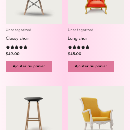
Uncategorized
Uncategorized
Classy chair
Long chair
Note
Note
$
49.00
$
45.00
5.00
5.00
sur 5
sur 5
Ajouter au panier
Ajouter au panier