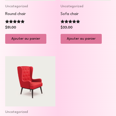
Uncategorized
Uncategorized
Round chair
Sofa chair
Note
Note
$
51.00
$
33.00
5.00
5.00
sur 5
sur 5
Ajouter au panier
Ajouter au panier
Uncategorized