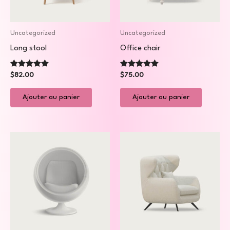
Uncategorized
Uncategorized
Long stool
Office chair
Note
Note
$
82.00
$
75.00
5.00
5.00
sur 5
sur 5
Ajouter au panier
Ajouter au panier