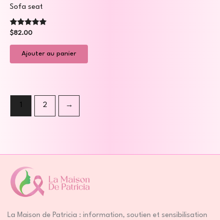
Sofa seat
Note
$
82.00
5.00
sur 5
Ajouter au panier
1
2
→
La Maison de Patricia : information, soutien et sensibilisation