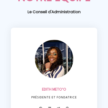
Le Conseil d'Administration
EDITH METO’O
PRÉSIDENTE ET FONDATRICE
F
L
T
P