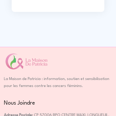
c
n
i
n
e
k
t
t
b
e
t
e
o
d
e
r
o
i
r
e
k
n
s
t
La Maison de Patricia : information, soutien et sensibilisation
pour les femmes contre les cancers féminins.
Nous Joindre
Adresse Postale:
CP 57006 RPO CENTRE MAXI, LONGUEUIL,