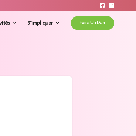
vités
S’impliquer
Faire Un Don