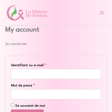
Aller
Obligatoire
Obligatoire
au
contenu
My account
Se connecter
Identifiant ou e-mail
*
Mot de passe
*
Se souvenir de moi